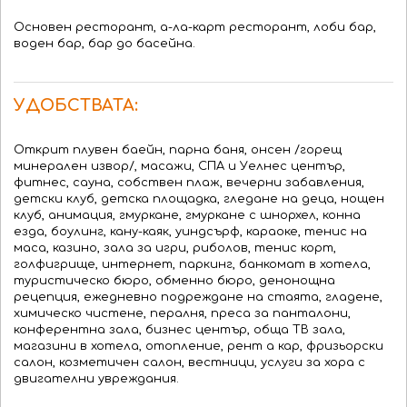
Основен ресторант, а-ла-карт ресторант, лоби бар,
воден бар, бар до басейна.
УДОБСТВАТА:
Открит плувен баейн, парна баня, онсен /горещ
минерален извор/, масажи, СПА и Уелнес център,
фитнес, сауна, собствен плаж, вечерни забавления,
детски клуб, детска площадка, гледане на деца, нощен
клуб, анимация, гмуркане, гмуркане с шнорхел, конна
езда, боулинг, кану-каяк, уиндсърф, караоке, тенис на
маса, казино, зала за игри, риболов, тенис корт,
голфигрище, интернет, паркинг, банкомат в хотела,
туристическо бюро, обменно бюро, денонощна
рецепция, ежедневно подреждане на стаята, гладене,
химическо чистене, пералня, преса за панталони,
конферентна зала, бизнес център, обща ТВ зала,
магазини в хотела, отопление, рент а кар, фризьорски
салон, козметичен салон, вестници, услуги за хора с
двигателни увреждания.