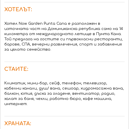
ХОТЕЛЪТ:
Хотел Now Garden Punta Cana е разположен в
източната част на Доминиканска република само на 14
километра от международното летище в Пунта Кана.
Той предлага на гостите си първокласни ресторанти,
барове, СПА, вечерни развлечения, спорт и забавления
за цялото семейство.
СТАИТЕ:
Климатик, мини-бар, сейф, телефон, телевизор,
кабелни канали, душ/ вана, сешоар, хидромасажна вана,
балкон, ютия, дъска за гладене, вентилатор, радио,
халат за баня, чехли, работно бюро, кафе машина,
интернет.
ХРАНАТА: