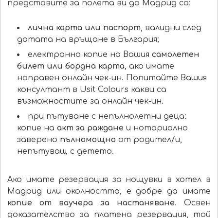
представите за полета ви до Мадрид са:
лична карта или паспорт
, валидни след
датата на връщане в България;
електронно копие на Вашия
самолетен
билет или бордна карта
, ако имате
направен онлайн чек-ин. Попитайте Вашия
консултант в Usit Colours какви са
възможностите за онлайн чек-ин.
при пътуване с непълнолетни деца:
копие на
акт за раждане
и нотариално
заверено
пълномощно
от родител/и,
непътуващ с детето.
Ако имате резервация за нощувки в хотел в
Мадрид или околността, е добре да имате
копие от ваучера за настаняване
. Освен
доказателство за платена резервация, той