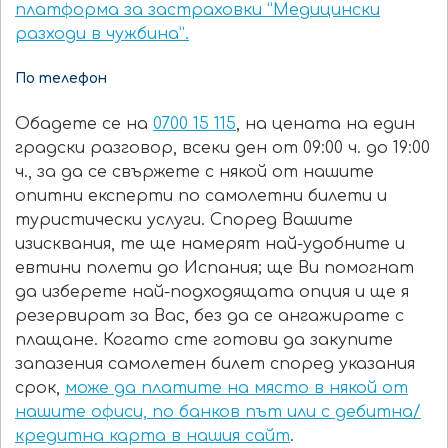
платформа за застраховки “Медицински
разходи в чужбина”.
По телефон
Обадете се на
0700 15 115
, на цената на един
градски разговор, всеки ден от 09:00 ч. до 19:00
ч., за да се свържете с някой от нашите
опитни експерти по самолетни билети и
туристически услуги. Според Вашите
изисквания, те ще намерят най-удобните и
евтини полети до Испания; ще Ви помогнат
да изберете най-подходящата опция и ще я
резервират за Вас, без да се ангажирате с
плащане. Когато сте готови да закупите
запазения самолетен билет според указания
срок,
може да платите на място в някой от
нашите офиси, по банков път или с дебитна/
кредитна карта в нашия сайт
.