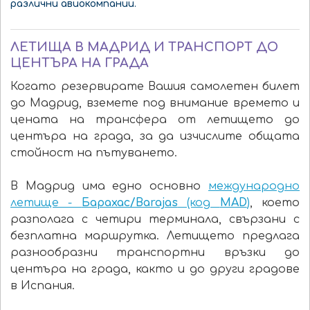
различни авиокомпании.
ЛЕТИЩА В МАДРИД И ТРАНСПОРТ ДО
ЦЕНТЪРА НА ГРАДА
Когато резервирате Вашия самолетен билет
до Мадрид, вземете под внимание времето и
цената на трансфера от летището до
центъра на града, за да изчислите общата
стойност на пътуването.
В Мадрид има едно основно
международно
летище -
Барахас/Barajas
(код
MAD
)
, което
разполага с четири терминала, свързани с
безплатна маршрутка. Летището предлага
разнообразни транспортни връзки до
центъра на града, както и до други градове
в Испания.