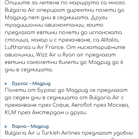
Опциите за летене по маршрута са много.
Bulgaria Air оперират директни полети до
Мадрид пет дни в седмицата. Други
традиционни авиокомпании, които
предлагат евтини полети до испанската
столица, макар и с прекачване, са Alitalia,
Lufthansa и Air France. От нискотарифните
авиолинии, Wizz Air и Ryan air предлагат
евтини самолетни билети до Мадрид до 6
дни в седмицата.
» Бургас – Мадрид
Полети от Бургас до Мадрид се предлагат
до седем дни в седмицата от Bulgaria Air с
прекачване през София, Aeroflot през Москва,
KLM през Амстердам и други.
» Варна – Мадрид
Bulgaria Air и Turkish Airlines предлагат удобни