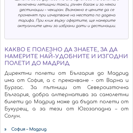
включени летищни такси, ръчен багаж и за някои
дестинации – чекиран. Възможно е цените да се
променят при изчерпване на местата по дадена
тарифа. При клик върху офертите, ще намерите
актуалните цени за избрани дати и дестинации.
КАКВО Е ПОЛЕЗНО ДА ЗНАЕТЕ, ЗА ДА
НАМЕРИТЕ НАЙ-УДОБНИТЕ И ИЗГОДНИ
ПОЛЕТИ ДО МАДРИД
Директни полети от България до Мадрид
има от София, а с прекачване - от Варна и
Бургас. За пътници от Североизточна
България, добра алтернатива за самолетни
билети до Мадрид може да бъдат полети от
Букурещ, а за тези от Югозападна – от
Солун.
» София – Мадрид