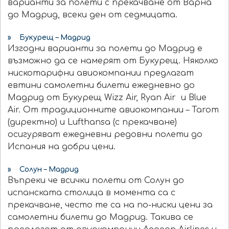
варианти за полети с прекачване от Варна
до Мадрид, всеки ден от седмицата.
» Букурещ – Мадрид
Изгодни варианти за полети до Мадрид е
възможно да се намерят от Букурещ. Няколко
нискотарифни авиокомпании предлагат
евтини самолетни билети ежедневно до
Мадрид от Букурещ Wizz Аir, Ryan Air и Blue
Air. От традиционните авиокомпании – Tarom
(директно) и Lufthansa (с прекачване)
осигуряват ежедневни редовни полети до
Испания на добри цени.
» Солун – Мадрид
Въпреки че всички полети от Солун до
испанската столица в момента са с
прекачване, често те са на по-ниски цени за
самолетни билети до Мадрид. Такива се