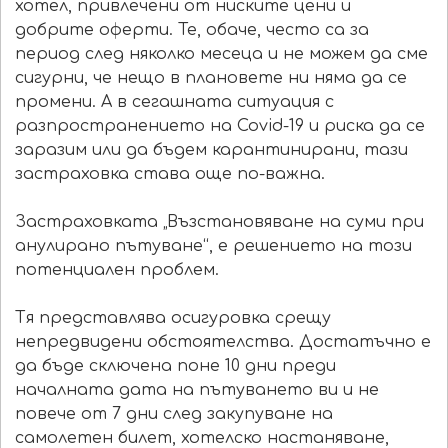
хотел, привлечени от ниските цени и
добрите оферти. Те, обаче, често са за
период след няколко месеца и не можем да сме
сигурни, че нещо в плановете ни няма да се
промени. А в сегашната ситуация с
разпространението на Covid-19 и риска да се
заразим или да бъдем карантинирани, тази
застраховка става още по-важна.
Застраховката „Възстановяване на суми при
анулирано пътуване“, е решението на този
потенциален проблем.
Тя представлява осигуровка срещу
непредвидени обстоятелства. Достатъчно е
да бъде сключена поне 10 дни преди
началната дата на пътуването ви и не
повече от 7 дни след закупуване на
самолетен билет, хотелско настаняване,