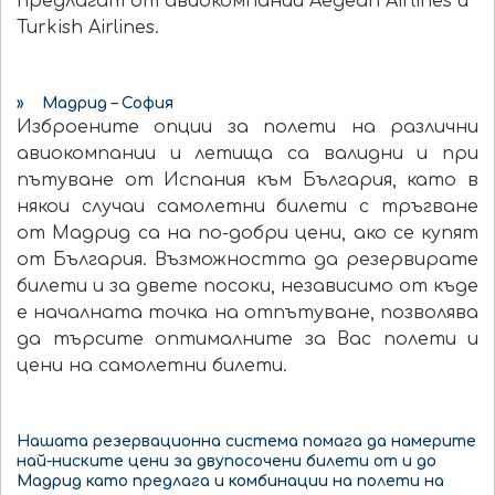
предлагат от авиокомпании Aegean Airlines и
Turkish Airlines.
» Мадрид – София
Изброените опции за полети на различни
авиокомпании и летища са валидни и при
пътуване от Испания към България, като в
някои случаи самолетни билети с тръгване
от Мадрид са на по-добри цени, ако се купят
от България. Възможността да резервирате
билети и за двете посоки, независимо от къде
е началната точка на отпътуване, позволява
да търсите оптималните за Вас полети и
цени на самолетни билети.
Нашата резервационна система помага да намерите
най-ниските цени за двупосочени билети от и до
Мадрид като предлага и комбинации на полети на