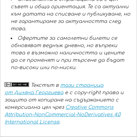
съвет и обща ориентация. Те са актуални
към датата на списване и публикуване, но
не гарантираме за актуалността след
това.
Офертите за самолетни билети се
обновяват веднъж дневно, но въпреки
това е възможно наличността и цените
да се променят и при търсене да бъдат
по-високи или по-ниски.
Текстът в
тази страница
от Диляна Георгиева
е с copy-right права и
защита от копиране на съдържанието с
комерсиална цел чрез
Creative Commons
Attribution-NonCommercial-NoDerivatives 4.0
International License
.