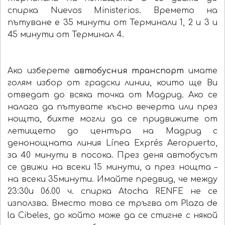
спирка Nuevos Ministerios. Времето на
пътуване е 35 минути от Терминали 1, 2 и 3 и
45 минути от Терминал 4.
Ако изберете
автобусния транспорт
имате
голям избор от градски линии, които ще Ви
отведат до всяка точка от Мадрид. Ако се
налага да пътувате късно вечерта или през
нощта, бихте могли да се придвижите от
летището до центъра на Мадрид с
денонощната линия Línea Exprés Aeropuerto,
за 40 минути в посока. През деня автобусът
се движи на всеки 15 минути, а през нощта –
на всеки 35минути. Имайте предвид, че между
23:30и 06.00 ч. спирка Atocha RENFE не се
използва. Вместо това се тръгва от Plaza de
la Cibeles, до който може да се стигне с някой