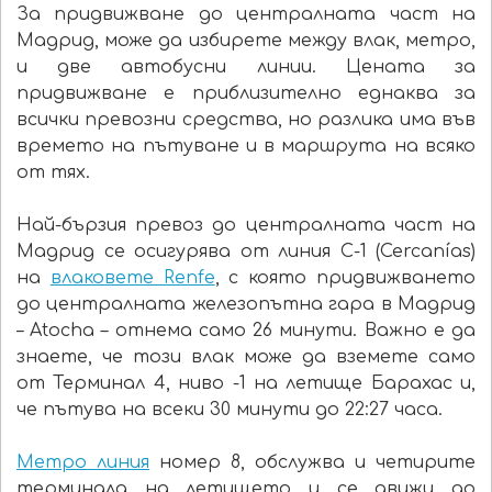
За придвижване до централната част на
Мадрид, може да избирете между влак, метро,
и две автобусни линии. Цената за
придвижване е приблизително еднаква за
всички превозни средства, но разлика има във
времето на пътуване и в маршрута на всяко
от тях.
Най-бързия превоз до централната част на
Мадрид се осигурява от линия C-1 (Cercanías)
на
влаковете Renfe
, с която придвижването
до централната железопътна гара в Мадрид
– Atocha – отнема само 26 минути. Важно е да
знаете, че този влак може да вземете само
от Терминал 4, ниво -1 на летище Барахас и,
че пътува на всеки 30 минути до 22:27 часа.
Метро линия
номер 8, обслужва и четирите
терминала на летището и се движи до