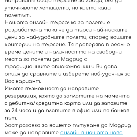
направите общо търсене за града, без да
уточнявате летището, на което каца
полетът.
Нашата онлайн търсачка за полети е
разработена така че да търси най-ниските
цени за най-удобните полети, според вашите
критерии на търсене. Тя проверява в реално
време цените и наличността на свободни
места за полети до Мадрид с
традиционните авиокомпании и Ви дава
опция да сравните и изберете най-удачния за
Вас вариант.
Имате възможност да направите
резервация, която да заплатите на момента
с дебитна/кредитна карта или да запазите
за 24 часа и да платите в офис или по банков
път.
Застраховка за вашето пътуване до Мадрид
може да направите
онлайн в нашата нова