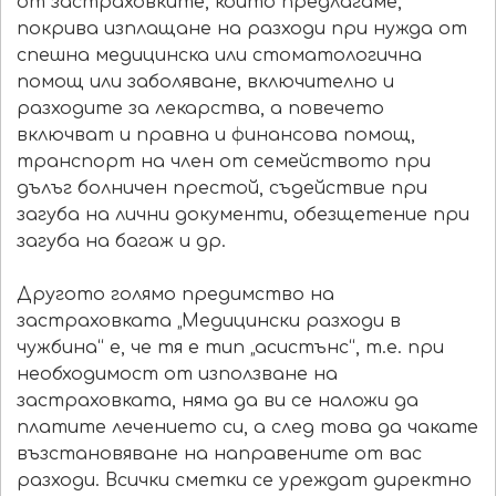
от застраховките, които предлагаме,
покрива изплащане на разходи при нужда от
спешна медицинска или стоматологична
помощ или заболяване, включително и
разходите за лекарства, а повечето
включват и правна и финансова помощ,
транспорт на член от семейството при
дълъг болничен престой, съдействие при
загуба на лични документи, обезщетение при
загуба на багаж и др.
Другото голямо предимство на
застраховката „Медицински разходи в
чужбина“ е, че тя е тип „асистънс“, т.е. при
необходимост от използване на
застраховката, няма да ви се наложи да
платите лечението си, а след това да чакате
възстановяване на направените от вас
разходи. Всички сметки се уреждат директно