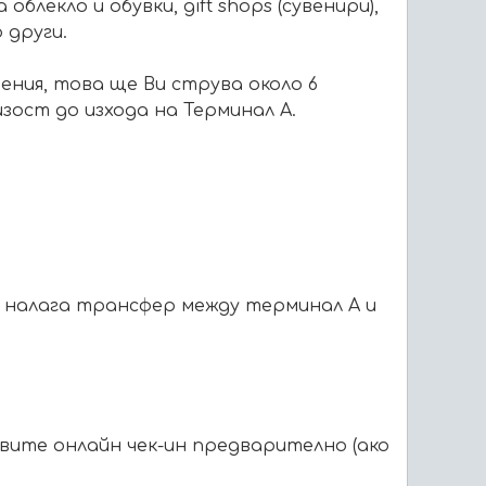
блекло и обувки, gift shops (сувенири),
 други.
ения, това ще Ви струва около 6
зост до изхода на Терминал А.
е налага трансфер между терминал A и
авите онлайн чек-ин предварително
(ако