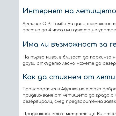
Интернет на летищет
Летище О.Р. Тамбо Ви дава възможност
достъп до 4 часа или докато не употреб
Има ли възможност за re
На първо ниво, в близост до паркинга 
други откъдето лесно можете да резер
Как да стигнем от лет
Транспортът в Африка не е така добре
придвижване от летището до града с м
резервирали, след предварителна заявка
Придвижването с
метрото
ще Ви отнем