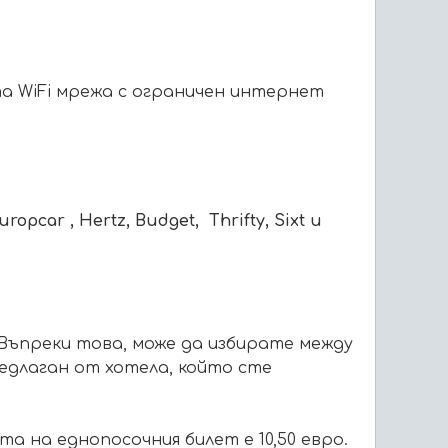
а WiFi мрежа с ограничен интернет
uropcar
, Hertz, Budget,
Thrifty
,
Sixt
и
 Въпреки това, може да избирате между
едлаган от хотела, който сте
та на еднопосочния билет е 10,50 евро.