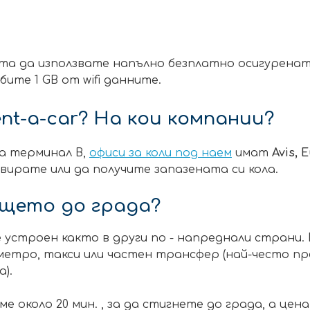
о
та да използвате напълно безплатно осигуренат
ите 1 GB от wifi данните.
nt-a-car? На кои компании?
на терминал B,
офиси за коли под наем
имат
Avis,
E
вирате или да получите запазената си кола.
ището до града?
 устроен както в други по - напреднали страни.
етро, такси или частен трансфер (най-често пр
).
е около 20 мин. , за да стигнете до града, а цена