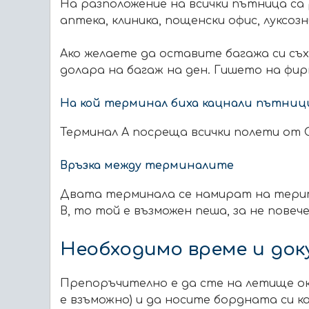
На разположение на всички пътница са ре
аптека, клиника, пощенски офис, луксоз
Ако желаете да оставите багажа си съх
долара на багаж на ден. Гишето на фирм
На кой терминал биха кацнали пътниц
Терминал А посреща всички полети от 
Връзка между терминалите
Двата терминала се намират на терито
B, то той е възможен пеша, за не повече
Необходимо време и до
Препоръчително е да сте на летище ок
е взъможно)
и да носите бордната си к