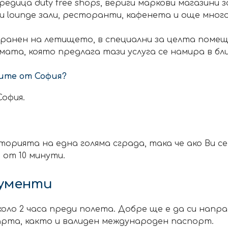
дица duty free shops, вериги маркови магазини за о
ни lounge зали, ресторанти, кафенета и още много
ранен на летището, в специални за целта помещ
ата, която предлага тази услуга се намира в бли
ите от София?
София.
рията на една голяма сграда, така че ако Ви с
 от 10 минути.
кументи
оло 2 часа преди полета. Добре ще е да си напр
арта, както и валиден международен паспорт.