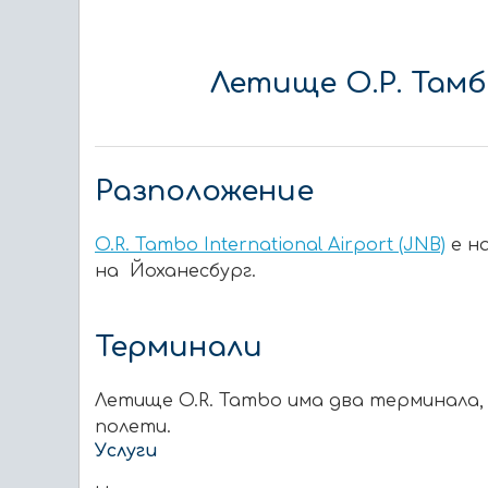
Летище О.Р. Тамб
Разположение
O.R. Tambo International Airport (JNB)
е н
на Йоханесбург.
Терминали
Летище O.R. Tambo има два терминала, 
полети.
Услуги