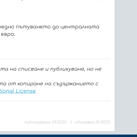
средно пътуването до централната
 евро.
а на списване и публикуване, но не
ита от копиране на съдържанието с
tional License
.
публикувана 09.2020 / обновена 10.2020