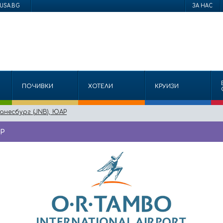
USA.BG
ЗА НАС
ПОЧИВКИ
ХОТЕЛИ
КРУИЗИ
анесбург (JNB), ЮАР
АР