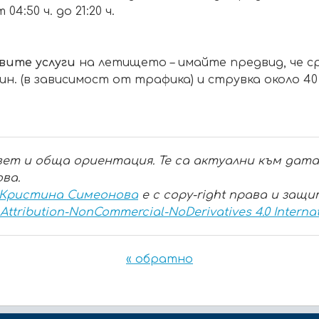
4:50 ч. до 21:20 ч.
вите услуги
на летището – имайте предвид, че 
н. (в зависимост от трафика) и струвка около 40
ет и обща ориентация. Те са актуални към датат
ва.
 Кристина Симеонова
е с copy-right права и защ
ttribution-NonCommercial-NoDerivatives 4.0 Interna
« обратно