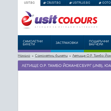
USIT.BG
CRUSIT.BG
USITPLUS.BG
GOTO
САМОЛЕТНИ
ПОДАРЪЧНИ
ЗАСТРАХОВКИ
БИЛЕТИ
ВАУЧЕРИ
Начало
Самолетни билети
Летище О.Р. Тамбо Йох
ЛЕТИЩЕ О.Р. ТАМБО ЙОХАНЕСБУРГ (JNB), Ю