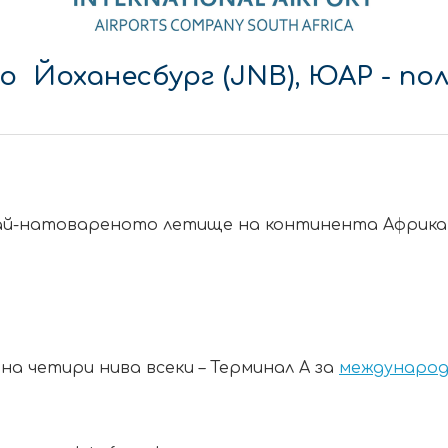
о Йоханесбург (JNB), ЮАР
- по
ай-натовареното летище на континента Африка и
на четири нива всеки – Терминал А за
международ