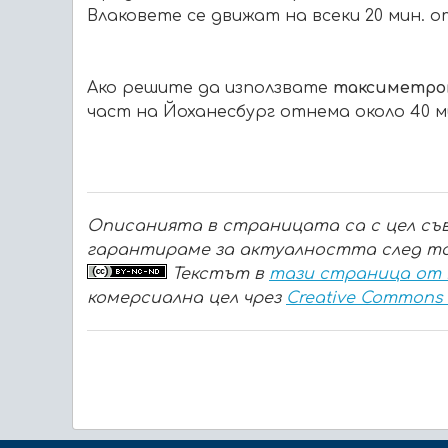
Влаковете се движат на всеки 20 мин. от 0
Ако решите да използвате
таксиметро
част на Йоханесбург отнема около 40 ми
Описанията в страницата са с цел съв
гарантираме за актуалността след то
Текстът в
тази страница от
комерсиална цел чрез
Creative Commons A