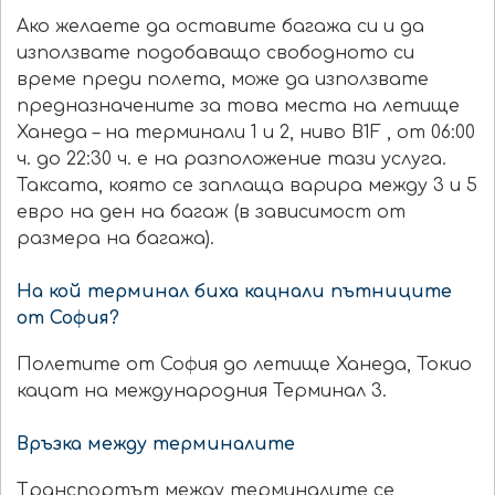
Ако желаете да оставите багажа си и да
използвате подобаващо свободното си
време преди полета, може да използвате
предназначените за това места на летище
Ханеда – на терминали 1 и 2, ниво B1F , от 06:00
ч. до 22:30 ч. е на разположение тази услуга.
Таксата, която се заплаща варира между 3 и 5
евро на ден на багаж (в зависимост от
размера на багажа).
На кой терминал биха кацнали пътниците
от София?
Полетите от София до летище Ханеда, Токио
кацат на международния Терминал 3.
Връзка между терминалите
Транспортът между терминалите се