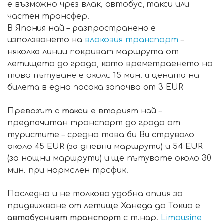
е възможно чрез влак, автобус, такси или
частен трансфер.
В Япония най – разпространено е
използването на
влаковия транспорт
–
няколко линии покриват маршрута от
летището до града, като времетраенето на
това пътуване е около 15 мин. и цената на
билета в една посока започва от 3 EUR.
Превозът с
такси
е вторият най –
предпочитан транспорт до града от
туристите – средно това би Ви струвало
около 45 EUR (за дневни маршрути) и 54 EUR
(за нощни маршрути) и ще пътувате около 30
мин. при нормален трафик.
Последна и не толкова удобна опция за
придвижване от летище Ханеда до Токио е
автобусният транспорт
с т.нар.
Limousine