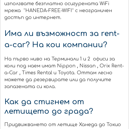
използвате безплатно осигурената WiFi
мрежа “HANEDA-FREE-WIFI” с неограничен
достъп до интернет.
Има ли възможност за rent-
a-car? На кои компании?
На първо ниво на Терминали 1 и 2
офиси за
коли под наем имат
Nippon
,
Nissan
,
Orix Rent-
a-Car
,
Times Rental и Toyota. Оттам
лесно
можете да резервирате или да получите
запазената си кола.
Как да стигнем от
летището до града?
Придвижването от летище Ханеда до Токио