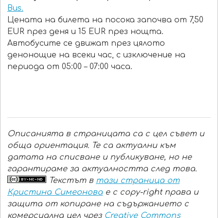
Bus.
Цената на билета на посока започва от 7,50
EUR през деня и 15 EUR през нощта.
Автобусите се движат през цялото
денонощие на всеки час, с изключение на
периода от 05:00 – 07:00 часа.
Описанията в страницата са с цел съвет и
обща ориентация. Те са актуални към
датата на списване и публикуване, но не
гарантираме за актуалността след това.
Текстът в
тази страница от
Кристина Симеонова
е с copy-right права и
защита от копиране на съдържанието с
комерсиална цел чрез
Creative Commons