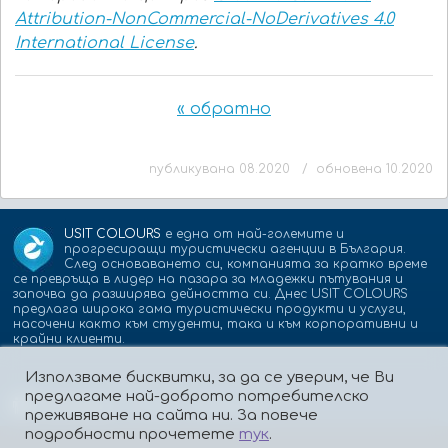
Attribution-NonCommercial-NoDerivatives 4.0
International License
.
« обратно
публикувана 08.2020 / обновена 10.2020
USIT COLOURS
е една от най-големите и
прогресиращи туристически агенции в България.
След основаването си, компанията за кратко време
се превръща в лидер на пазара за младежки пътувания и
започва да разширява дейността си. Днес USIT COLOURS
предлага широка гама туристически продукти и услуги,
насочени както към студенти, така и към корпоративни и
крайни клиенти.
Използваме бисквитки, за да се уверим, че Ви
предлагаме най-доброто потребителско
Партньори:
isic.bg
dskbank.bg
преживяване на сайта ни. За повече
подробности прочетете
тук
.