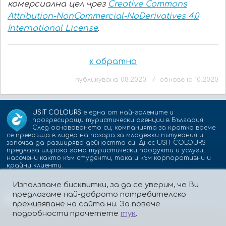
комерсиална цел чрез
Creative Commons
Attribution-NonCommercial-NoDerivatives 4.0
International License
.
« обратно
публикувана 08.2020 / обновена 10.2020
USIT COLOURS
е една от най-големите и
прогресиращи туристически агенции в България.
След основаването си, компанията за кратко време
се превръща в лидер на пазара за младежки пътувания и
започва да разширява дейността си. Днес USIT COLOURS
предлага широка гама туристически продукти и услуги,
насочени както към студенти, така и към корпоративни и
крайни клиенти.
Използваме бисквитки, за да се уверим, че Ви
предлагаме най-доброто потребителско
Партньори:
isic.bg
dskbank.bg
преживяване на сайта ни. За повече
подробности прочетете
тук
.