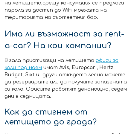
на летището,срещу консумация се предлага
парола за достъп до WiFi мрежата на
територията на съответния бар.
Има ли възможност за rent-
a-car? На кои компании?
В зала пристигащи на летището
офиси за
коли под наем
имат
Avis,
Europcar
, Hertz,
Budget
,
Sixt
и
други откъдето лесно можете
да резервирате или да получите запазената
си кола. Офисите работят денонощно, седем
дни в седмицата.
Как да стигнем от
летището до града?