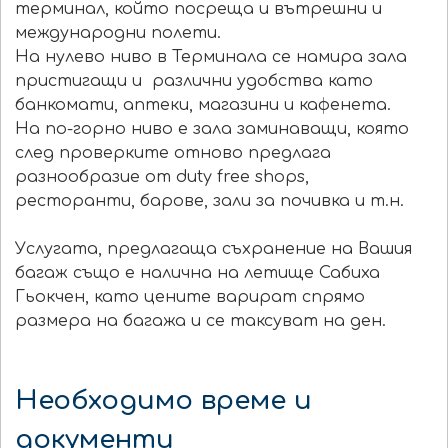
терминал, който посреща и вътрешни и
международни полети.
На нулево ниво в Терминала се намира зала
пристигащи и различни удобства като
банкомати, аптеки, магазини и кафенета.
На по-горно ниво е зала заминаващи, която
след проверките отново предлага
разнообразие от duty free shops,
ресторанти, барове, зали за почивка и т.н.
Услугата, предлагаща съхранение на Вашия
багаж също е налична на летище Сабиха
Гьокчен, като цените варират спрямо
размера на багажа и се таксуват на ден.
Необходимо време и
документи