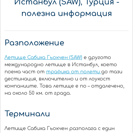
Истанбул (SAW), Турция
-
полезна информация
Разположение
Летище Сабиха Гьокчен (SAW)
е другото
международно летище в Истанбул, което
поема част от
трафика от полети
до тази
дестинация, включително и от лоукост
компаниите. Това летище е по – отдалечено,
на около 50 км. от града.
Терминали
Летище Сабиха Гьокчен разполага с един