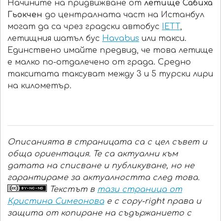
Начините на придвижване от
летище Сабиха
Гьокчен
до централната част на Истанбул
могат да са чрез градски автобус
IETT
,
летищния шатъл бус
Havabus
или такси.
Единствено имайте предвид, че това летище
е малко по-отдалечено от града. Средно
такситата таксуват между 3 и 5 турски лири
на километър.
Описанията в страницата са с цел съвет и
обща ориентация. Те са актуални към
датата на списване и публикуване, но не
гарантираме за актуалността след това.
Текстът в
тази страница от
Кристина Симеонова
е с copy-right права и
защита от копиране на съдържанието с