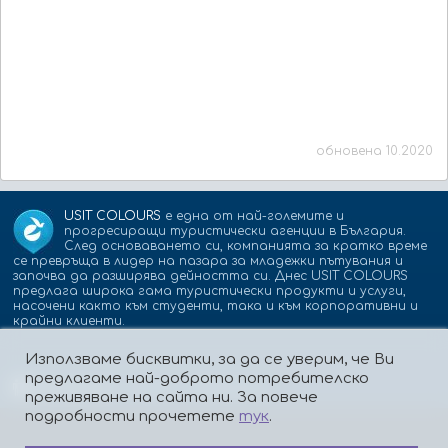
обновена 10.2020
USIT COLOURS
е една от най-големите и
прогресиращи туристически агенции в България.
След основаването си, компанията за кратко време
се превръща в лидер на пазара за младежки пътувания и
започва да разширява дейността си. Днес USIT COLOURS
предлага широка гама туристически продукти и услуги,
насочени както към студенти, така и към корпоративни и
крайни клиенти.
Използваме бисквитки, за да се уверим, че Ви
предлагаме най-доброто потребителско
Партньори:
isic.bg
dskbank.bg
преживяване на сайта ни. За повече
подробности прочетете
тук
.