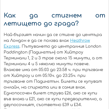
Как да стигнем от
летището до града?
Най-бързият начин да се стигне до центъра
на Лондон е да се ползва влак
Heathrow
Express
. Пътуването до централния London
Paddington (Падингтън) от Хийтроу
Терминали 1, 2 и 3 трае около 15 минути, а от
Терминали 4 и 5 няколко минути повече.
Влакове има от 05:03 до 23:58 ч. при тръгване
от Хийтроу и от 05:10ч. до 23:25ч. при
тръгване от Падингтън. Билети се купуват
онлайн, на спирката или в самия влак.
Еднопосочен билет струва £26, ако се купи
във влака и £21, ако се купи предварително, а
двупосочният, съответно £39 и £34.