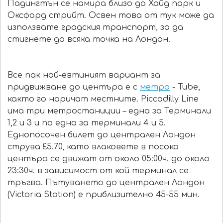
Падингтън се намира близо до Хайд парк и
Оксфорд стрийт. Освен това от тук може да
използвате градския транспорт, за да
стигнете до всяка точка на Лондон.
Все пак най-евтиният вариант за
придвижване до центъра е с
метро
- Tube,
както го наричат местните. Piccadilly Line
има три метростаниции – една за Терминали
1,2 и 3 и по една за терминали 4 и 5.
Еднопосочен билет до централен Лондон
струва £5.70, като влаковете в посока
центъра се движат от около 05:00ч. до около
23:30ч. в зависимост от кой терминал се
тръгва. Пътуването до централен Лондон
(Victoria Station) е приблизително 45-55 мин.