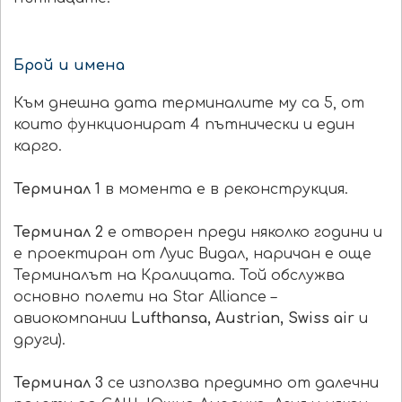
Брой и имена
Към днешна дата терминалите му са 5, от
които функционират 4 пътнически и един
карго.
Терминал 1
в момента е в реконструкция.
Терминал 2
е отворен преди няколко години и
е проектиран от Луис Видал, наричан е още
Терминалът на Кралицата. Той обслужва
основно полети на Star Alliance –
авиокомпании
Lufthansa, Austrian, Swiss air
и
други).
Терминал 3
се използва предимно от далечни