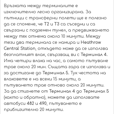
Връзката между терминалите е
изключително лесно организирана. За
пътници с трансферни полети ще е полезно
да се спомене, че
Т2
и
Т3
са съседни и са
свързани с подземен тунел, а предвижването
между тях отнема около 10 минути. Между
тези два терминала се намира и
Heathrow
Central Station
, откъдето може да се използва
безплатният влак, свързващ ви с
Терминал 4.
Има четири влака на час, а самото пътуване
трае около 20 мин. Същата гара се използва и
за достигане до
Терминал 5.
Тук честота на
влаковете е на всеки 15 минути, а
пътуването трае отново около 20 минути.
За да стигнете от
Терминал 4
до
Терминал 5
(както и обратно), можете да използвате
автобуси
482
и
490
, пътуването е
приблизително 20 минути.