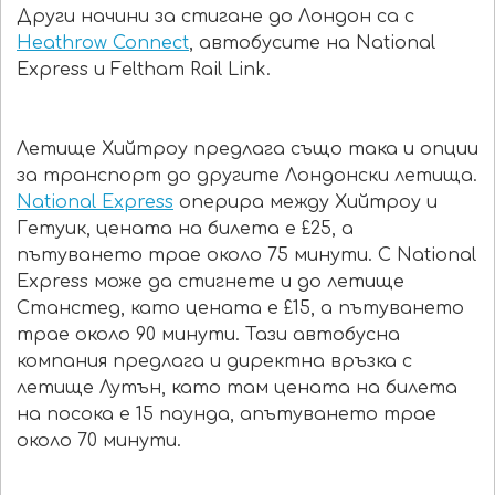
Други начини за стигане до Лондон са с
Heathrow Connect
, автобусите на National
Express и Feltham Rail Link.
Летище Хийтроу предлага също така и опции
за транспорт до другите Лондонски летища.
National Express
оперира между Хийтроу и
Гетуик, цената на билета е £25, а
пътуването трае около 75 минути. С National
Express може да стигнете и до летище
Станстед, като цената е £15, а пътуването
трае около 90 минути. Тази автобусна
компания предлага и директна връзка с
летище Лутън, като там цената на билета
на посока е 15 паунда, апътуването трае
около 70 минути.