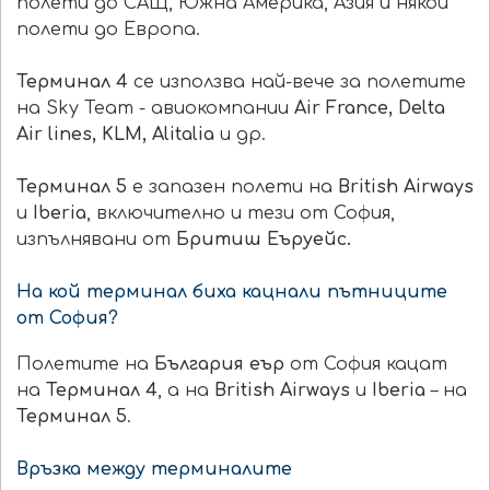
полети до САЩ, Южна Америка, Азия и някои
полети до Европа.
Терминал 4
се използва най-вече за полетите
на Sky Team - авиокомпании
Air France, Delta
Air lines, KLM, Alitalia
и др.
Терминал 5
е запазен полети на
British Airways
и
Iberia
, включително и тези от София,
изпълнявани от
Бритиш Еъруейс.
На кой терминал биха кацнали пътниците
от София?
Полетите на
България еър
от София кацат
на
Терминал 4
, а на
British Airways
и
Iberia
– на
Терминал 5
.
Връзка между терминалите