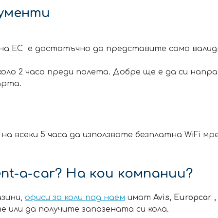
кументи
 на ЕС е достатъчно да представите само валид
оло 2 часа преди полета. Добре ще е да си напр
арта.
о
 всеки 5 часа да използвате безплатна WiFi мре
nt-a-car? На кои компании?
зини,
офиси за коли под наем
имат
Avis,
Europcar
 или да получите запазената си кола.