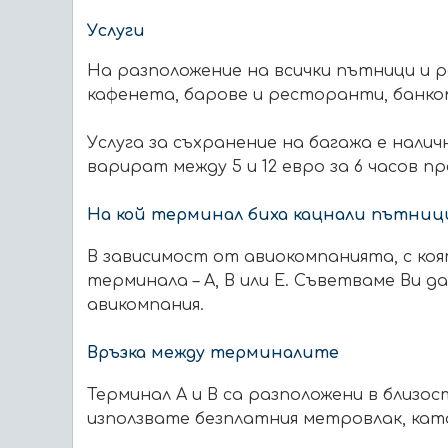
Услуги
На разположение на всички пътници и р
кафенета, барове и ресторанти, банком
Услуга за съхранение на багажа е налич
варират между 5 и 12 евро за 6 часов п
На кой терминал биха кацнали пътниц
В зависимост от авиокомпанията, с ко
терминала – A, B или E. Съветваме Ви
авикомпания.
Връзка между терминалите
Терминал A и B са разположени в близос
използвате безплатния метровлак, кат