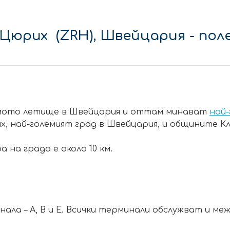
Цюрих (ZRH), Швейцария
- по
ямото летище в Швейцария и оттам минават
най
 най-големият град в Швейцария, и общините Кло
на града е около 10 км.
ала – A, B и E. Всички терминали обслужват и м