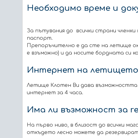
Необходимо време и до
За пътувания до всички страни членки
паспорт.
Препоръчително е да сте на летище ок
е взъможно)
и да носите бордната си к
Интернет на летищет
Летище Клотен Ви дава възможността на
интернет за 4 часа.
Има ли възможност за re
На първо ниво, в близост до всички мага
откъдето лесно можете да резервирате