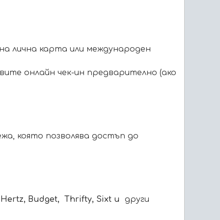
на лична карта или международен
авите онлайн чек-ин предварително
(ако
жа, която позволява достъп до
, Hertz, Budget,
Thrifty
,
Sixt
и
други