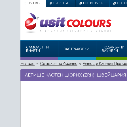
USIT.BG
CRUSIT.BG
USITPLUS.BG
GOTO
САМОЛЕТНИ
ПОДАРЪЧНИ
ЗАСТРАХОВКИ
БИЛЕТИ
ВАУЧЕРИ
Начало
Самолетни билети
Летище Клотен Цюрих 
ЛЕТИЩЕ КЛОТЕН ЦЮРИХ (ZRH), ШВЕЙЦАРИЯ