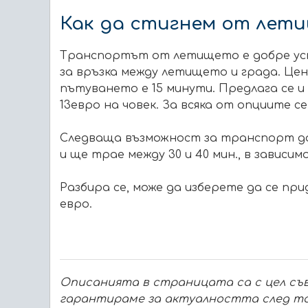
Как да стигнем от лет
Транспортът от летището е добре устр
за връзка между летището и града. Це
пътуването е 15 минути. Предлага се и
13евро на човек. За всяка от опциите с
Следваща възможност за транспорт до 
и ще трае между 30 и 40 мин., в зависи
Разбира се, може да изберете да се при
евро.
Описанията в страницата са с цел съв
гарантираме за актуалността след то