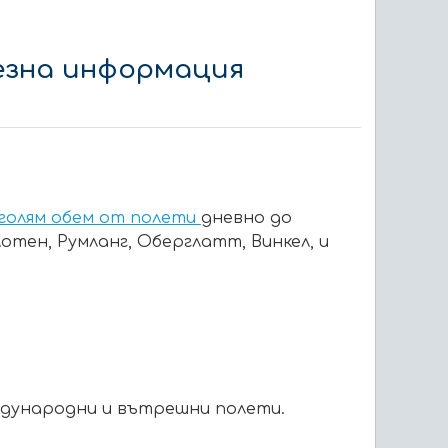
лезна информация
-голям обем от полети
дневно до
тен, Румланг, Оберглатт, Винкел, и
еждународни и вътрешни полети.