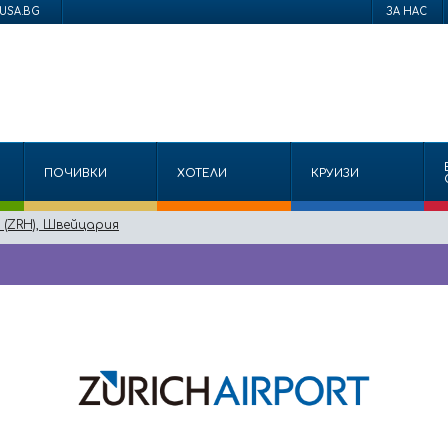
USA.BG
ЗА НАС
ПОЧИВКИ
ХОТЕЛИ
КРУИЗИ
(ZRH), Швейцария