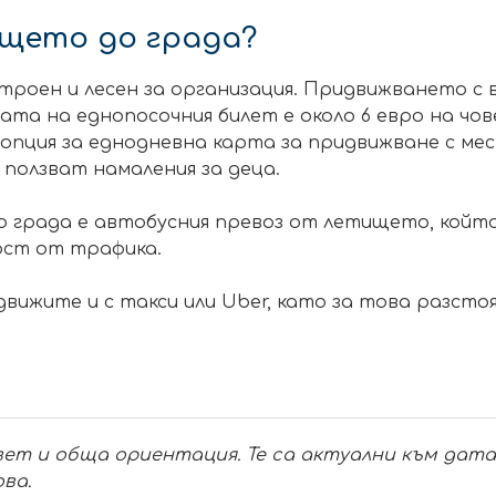
ището до града?
оен и лесен за организация. Придвижването с вл
ната на еднопосочния билет е около 6 евро на ч
 опция за еднодневна карта за придвижване с ме
е ползват намаления за деца.
града е автобусния превоз от летището, който 
мост от трафика.
движите и с такси или Uber, като за това разсто
ет и обща ориентация. Те са актуални към датат
ва.