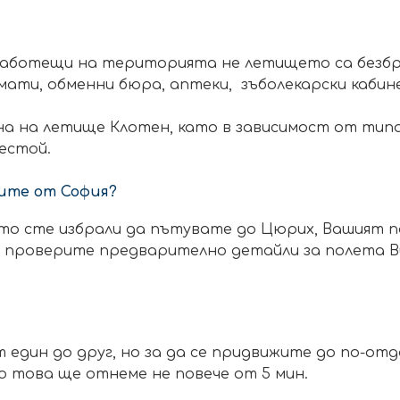
аботещи на територията не летището са безброй 
ати, обменни бюра, аптеки, зъболекарски кабине
на на летище Клотен, като в зависимост от типа 
рестой.
ите от София?
ято сте избрали да пътувате до Цюрих, Вашият 
 да проверите предварително детайли за полета
т един до друг, но за да се придвижите до по-от
о това ще отнеме не повече от 5 мин.