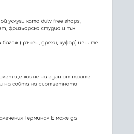
услуги като duty free shops,
т, фризьорско студио и т.н.
багаж ( ръчен, дрехи, куфар) цените
полет ще кацне на един от трите
 Ви на сайта на съответната
далечения Терминал E може да