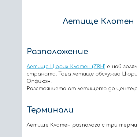
Летище Клотен 
Разположение
Летище Цюрих Клотен (ZRH)
е най-гол
страната. Това летище обслужва Цюрих,
Опфикон.
Разстоянието от летището до центъра 
Терминали
Летище Клотен разполага с три термин