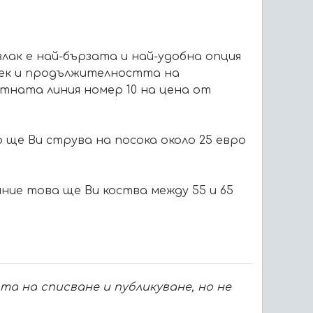
ак е най-бързата и най-удобна опция
овек и продължителността на
стната линия номер 10 на цена от
ще Ви струва на посока около 25 евро
яние това ще Ви коства между 55 и 65
а на списване и публикуване, но не