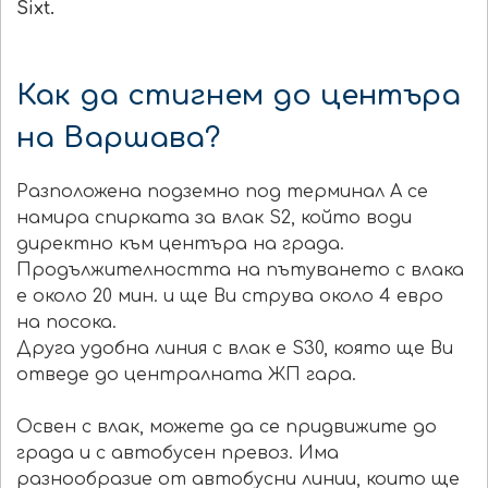
Sixt.
Как да стигнем до центъра
на Варшава?
Разположена подземно под терминал А се
намира спирката за влак S2, който води
директно към центъра на града.
Продължителността на пътуването с влака
е около 20 мин. и ще Ви струва около 4 евро
на посока.
Друга удобна линия с влак е S30, която ще Ви
отведе до централната ЖП гара.
Освен с влак, можете да се придвижите до
града и с автобусен превоз. Има
разнообразие от автобусни линии, които ще