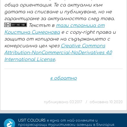
обща ориентация. Те са актуални към
датата на списване и публикуване, но не
гарантираме за актуалността след това.
Текстът в
тази страница от
Кристина Симеонова
е с copy-right права и
защита от копиране на съдържанието с
комерсиална цел чрез
Creative Commons
Attribution-NonCommercial-NoDerivatives 4.0
International License
.
« обратно
публикувана 03.2017 / обновена 10.2020
USIT COLOURS
е една от най-големите и
прогресиращи туристически агенции в България.