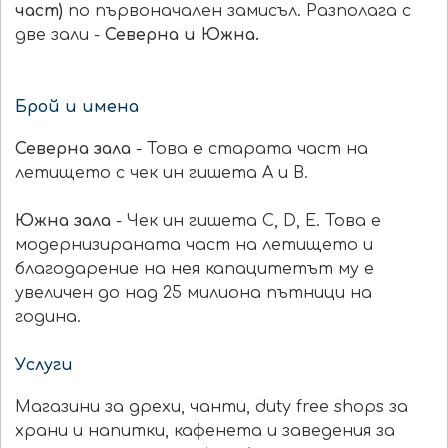
част)
по първоначален замисъл. Разполага с
две зали -
Северна и Южна.
Брой и имена
Северна зала
- Това е старата част на
летището с чек ин гишета А и В.
Южна зала
- Чек ин гишета С, D, Е. Това е
модернизираната част на летището и
благодарение на нея капацитетът му е
увеличен до над 25 милиона пътници на
година.
Услуги
Магазини за дрехи, чанти, duty free shops за
храни и напитки, кафенета и заведения за