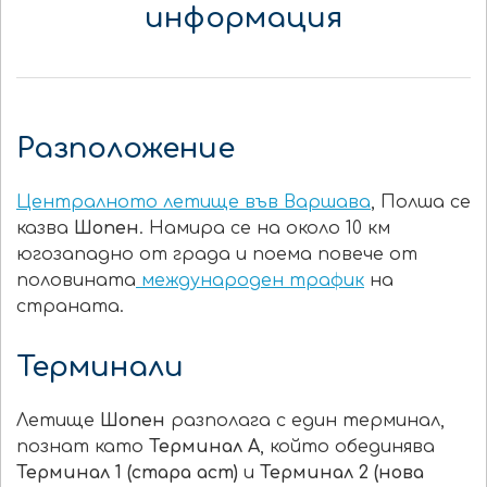
информация
Разположение
Централното летище във Варшава
, Полша се
казва
Шопен
. Намира се на около 10 км
югозападно от града и поема повече от
половината
международен трафик
на
страната.
Терминали
Летище
Шопен
разполага с един терминал,
познат като
Терминал А
, който обединява
Терминал 1 (стара аст)
и
Терминал 2
(нова