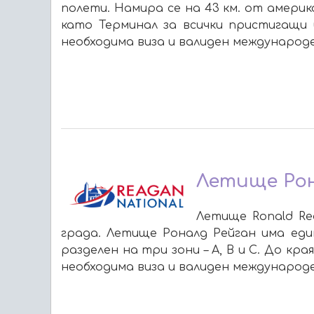
полети. Намира се на 43 км. от амери
като Терминал за всички пристигащи и
необходима виза и валиден международ
Летище Рон
Летище Ronald Re
града. Летище Роналд Рейган има еди
разделен на три зони – A, B и C. До кр
необходима виза и валиден международ