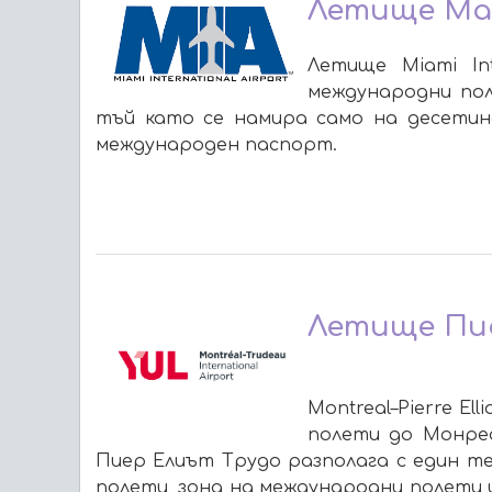
Летище Ма
Л
етище Miami In
международни пол
тъй като се намира само на десетина
международен паспорт.
Летище Пие
Montreal–Pierre El
полети до Монреа
Пиер Елиът Трудо разполага с един терми
полети, зона на международни полети 