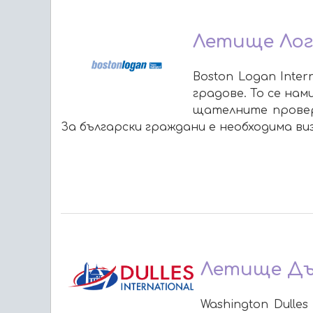
Летище Лог
Boston Logan Inte
градове. То се на
щателните проверк
За български граждани е необходима ви
Летище Дъ
Washington Dulle