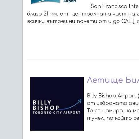
San Francisco In
близо 21 км. от централната част на 
всички вътрешни полети от и до САЩ, а
Летище Би
Billy Bishop Airpo
от избраната авио
То се намира на м
тунел, по който с