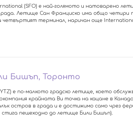
ternational (SFO) е най-голямото и натоварено ле
града. Летище Сан Франциско има общо четири те
 четвъртият терминал, наричан още Internationa
ли Бишъп, Торонто
rt (YTZ) е по-малкото градско летище, което обсл
компания крайната Ви точка на кацане в Канада
алък остров в града и е достижимо само чрез фер
е стига пешеходно до летище Били Бишъп).