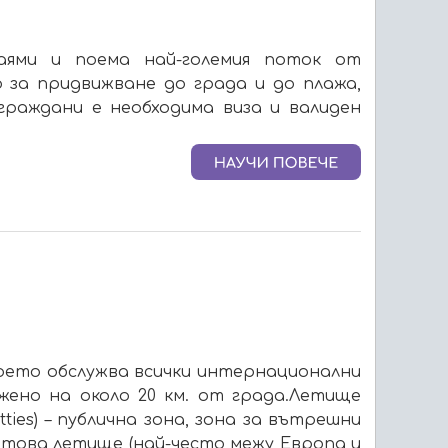
Маями и поема най-големия поток от
 за придвижване до града и до плажа,
граждани е необходима виза и валиден
е, което обслужва всички интернационални
жено на около 20 км. от града.Летище
tties) – публична зона, зона за вътрешни
 това летище (най-често межу Европа и