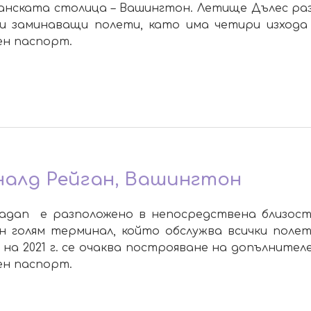
канската столица – Вашингтон. Летище Дълес ра
 заминаващи полети, като има четири изхода –
ен паспорт.
алд Рейган, Вашингтон
agan е разположено в непосредствена близост
н голям терминал, който обслужва всички поле
ая на 2021 г. се очаква построяване на допълните
ен паспорт.