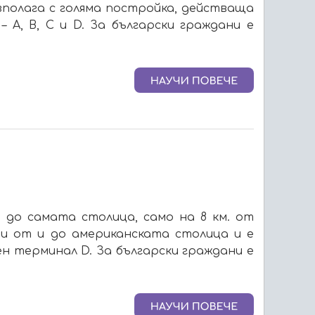
зполага с голяма постройка, действаща
 A, B, C и D. За български граждани е
 до самата столица, само на 8 км. от
ти от и до американската столица и е
лен терминал D. За български граждани е