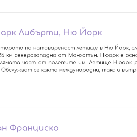
арк Либърти, Ню Йорк
торото по натовареност летище в Ню Йорк, след
 25 км северозападно от Манхатън. Нюарк е ос
олямата част от полетите им. Летище Нюарк р
 Обслужват се както международни, така и вътр
ан Франциско