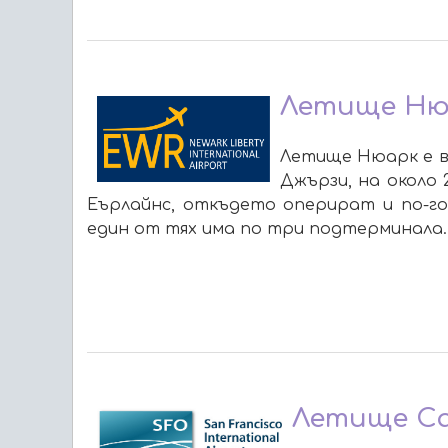
Летище Ню
Летище Нюарк е в
Джързи, на около
Еърлайнс, откъдето оперират и по-г
един от тях има по три подтерминала.
Летище С