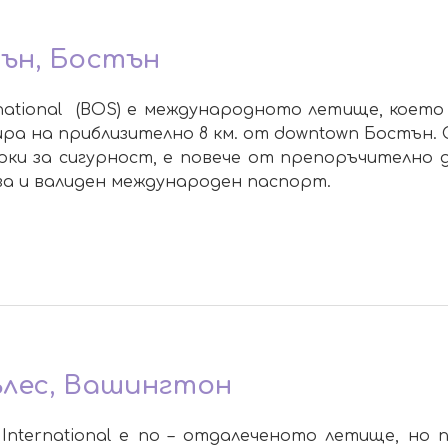
ън, Бостън
rnational (BOS) е международното летище, коет
мира на приблизително 8 км. от downtown Бостън
и за сигурност, е повече от препоръчително д
за и валиден международен паспорт.
лес, Вашингтон
s International е по – отдалеченото летище, н