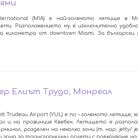
ями
ternational (MIA) е най-голямото летище в 
ети. Разположението му е изключително удобно
 километра от downtown Miami. За български 
р Елиът Трудо, Монреал
liott Trudeau Airport (YUL) e по – голямото летищ
л и на провинция Квебек. Летището е разполо
нал, разделен на няколко зони (т. нар. jetty/ je
и зона за трансгранични полети с прекачване на