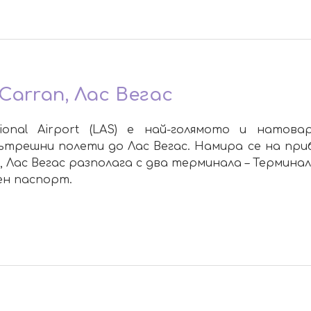
arran, Лас Вегас
tional Airport (LAS) е най-голямото и натов
трешни полети до Лас Вегас. Намира се на прибл
Лас Вегас разполага с два терминала – Терминал 
ен паспорт.