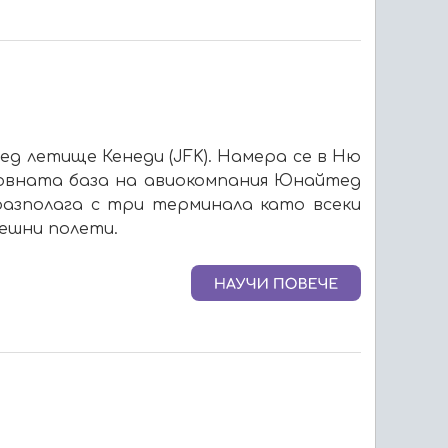
 летище Кенеди (JFK). Намера се в Ню
новната база на авиокомпания Юнайтед
азполага с три терминала като всеки
ешни полети.