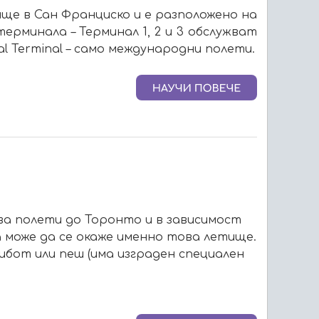
тище в Сан Франциско и е разположено на
рминала – Терминал 1, 2 и 3 обслужват
l Terminal – само международни полети.
ужва полети до Торонто и в зависимост
 може да се окаже именно това летище.
ибот или пеш (има изграден специален