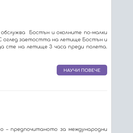
о обслужва Бостън и околните по-малки
. С оглед заетостта на летище Бостън и
а сте на летище 3 часа преди полета.
о по – предпочитаното за международни