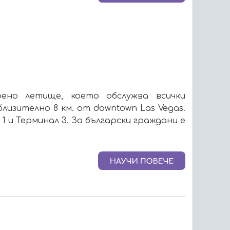
арено летище, което обслужва всички
изително 8 км. от downtown Las Vegas.
1 и Терминал 3. За български граждани е