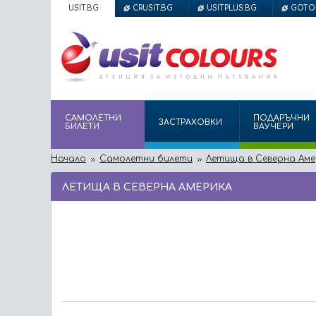
USIT.BG
CRUSIT.BG
USITPLUS.BG
GOTO
САМОЛЕТНИ
ПОДАРЪЧНИ
ЗАСТРАХОВКИ
БИЛЕТИ
ВАУЧЕРИ
Начало
Самолетни билети
Летища в Северна Аме
ЛЕТИЩА В СЕВЕРНА АМЕРИКА