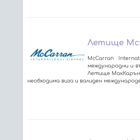
Летище McC
McCarran Interna
международни и въ
Летище МакКарън, 
необходима виза и валиден международ