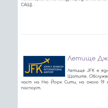
САЩ).
Летище Джо
Летище JFK е ед
Щатите. Обслужва
част на Ню Йорк Сити, на около 19 
паспорт.