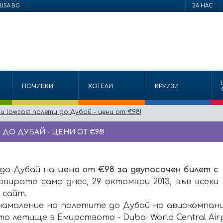
USA.BG
ЗА НАС
ПОЧИВКИ
ХОТЕЛИ
КРУИЗИ
и lowcost полети до Дубай - цени от €98!
ДО ДУБАЙ - ЦЕНИ ОТ €98!
 до Дубай на
цена от
€98 за двупосочен билет с
рвирате само днес, 29 октомври 2013, във всеки
 сайт.
амаление на полетите до Дубай на авиокомпания
 летище в Емирството - Dubai World Central Airp