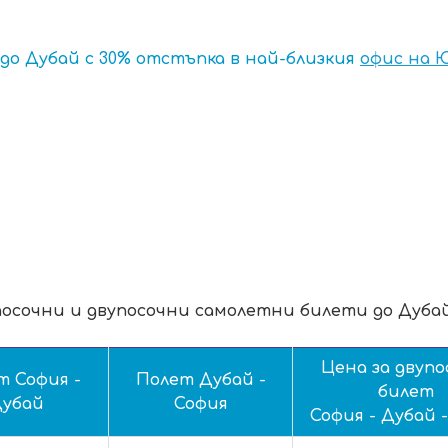
о Дубай с 30% отстъпка в най-близкия
офис на 
посочни и двупосочни самолетни билети до Дубай 
Цена за двупо
т София -
Полет Дубай -
билет
убай
София
София - Дубай 