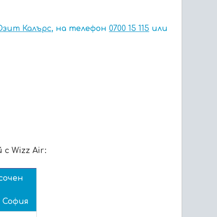
Юзит Калърс
, на телефон
0700 15 115
или
с Wizz Air:
сочен
- София