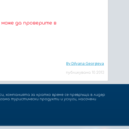
 може да проверите в
By Dilyana Georgieva
публикувана 10.2013
и, компанията за кратко време се превръща в лидер
гама туристически продукти и услуги, насочени