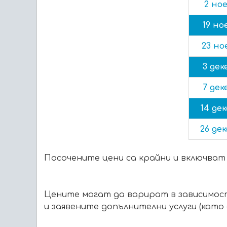
2 но
19 но
23 но
3 дек
7 дек
14 дек
26 дек
Посочените цени са крайни и включват
Цените могат да варират в зависимос
и заявените допълнителни услуги (като