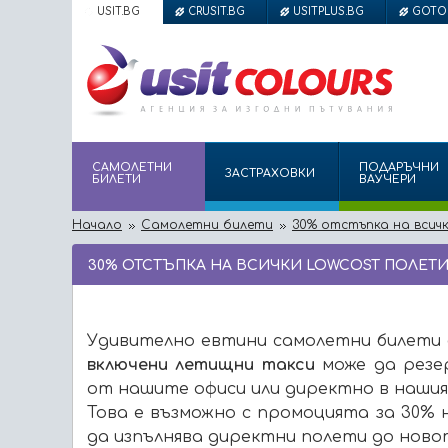
USIT.BG
CRUSIT.BG
USITPLUS.BG
GOTO
САМОЛЕТНИ
ПОДАРЪЧНИ
ЗАСТРАХОВКИ
БИЛЕТИ
ВАУЧЕРИ
Начало
Самолетни билети
30% отстъпка на всичк
30% ОТСТЪПКА НА ВСИЧКИ LOWCOST ПОЛЕТИ 
Удивително евтини самолетни билети
включени летищни такси
може да резе
от нашите офиси или директно в нашия
Това е възможно с промоцията за 30% н
да изпълнява директни полети до новото