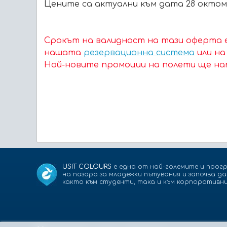
Цените са актуални към дата 28 октомв
Срокът на валидност на тази оферта е
нашата
резервационна система
или н
Най-новите промоции на полети ще на
USIT COLOURS
е една от най-големите и прогр
на пазара за младежки пътувания и започва д
както към студенти, така и към корпоративни