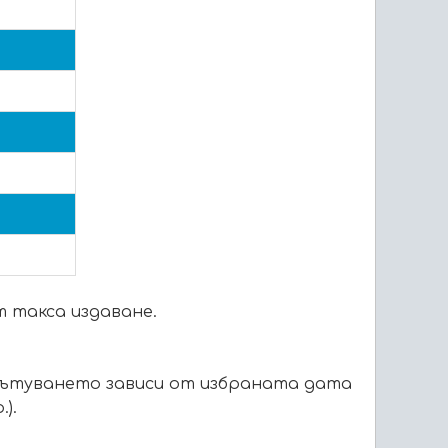
т такса издаване.
пътуването зависи от избраната дата
).