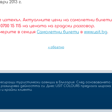
ри 2013 г.
 изтекъл. Актуалните цени на самолетни билети
а
0700 15 115
на цената на градски разговор.
мерите в секция
Самолетни билети
в
www.usit.bg
.
« обратно
есиращи туристически агенции в България. След основаването с
а разширява дейността си. Днес USIT COLOURS предлага широка 
 и крайни клиенти.