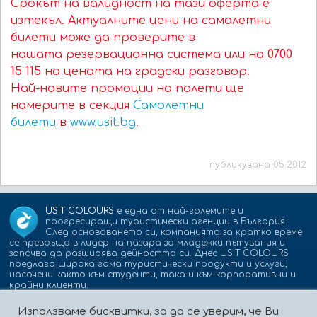
Срокът на валидност на тази оферта е
изтекъл. Актуалните цени на самолетни
билети може да проверите в
нашата резервационна система или на
0700
15 115
на цената на градски разговор.
Най-новите промоции на полети ще
намерите в секция
Самолетни
билети
в
www.usit.bg
.
публикувана 05.2012
USIT COLOURS
е една от най-големите и
прогресиращи туристически агенции в България.
След основаването си, компанията за кратко време
се превръща в лидер на пазара за младежки пътувания и
започва да разширява дейността си. Днес USIT COLOURS
предлага широка гама туристически продукти и услуги,
насочени както към студенти, така и към корпоративни и
крайни клиенти.
Използваме бисквитки, за да се уверим, че Ви