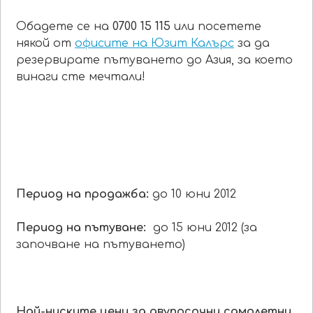
Обадете се на
0700 15 115
или посетете
някой от
офисите на Юзит Калърс
за да
резервирате пътуването до Азия, за което
винаги сте мечтали!
Период на продажба:
до 10 юни 2012
Период на пътуване:
до 15 юни 2012 (за
започване на пътуването)
Най-ниските цени за двупосочни самолетни