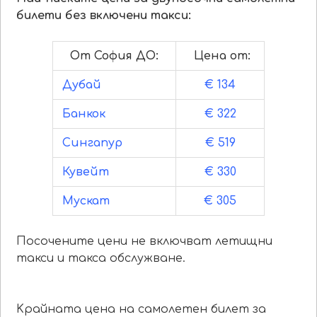
билети без включени такси:
От София ДО:
Цена от:
Дубай
€ 134
Банкок
€ 322
Сингапур
€ 519
Кувейт
€ 330
Мускат
€ 305
Посочените цени не включват летищни
такси и такса обслужване.
Kрайната цена на самолетен билет за