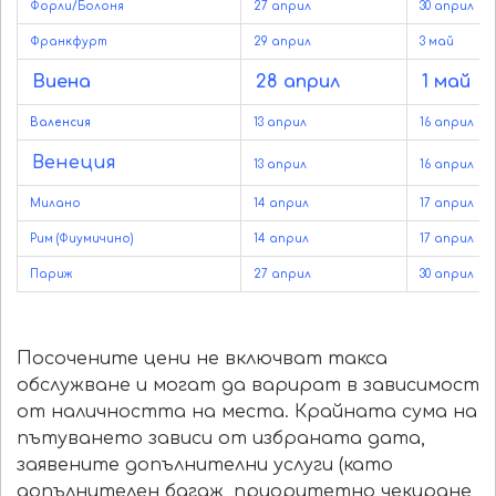
Форли/Болоня
27 април
30 април
Франкфурт
29 април
3 май
Виена
28 април
1 май
Валенсия
13 април
16 април
Венеция
13 април
16 април
Милано
14 април
17 април
Рим (Фиумичино)
14 април
17 април
Париж
27 април
30 април
Посочените цени не включват такса
обслужване и могат да варират в зависимост
от наличността на места. Крайната сума на
пътуването зависи от избраната дата,
заявените допълнителни услуги (като
допълнителен багаж, приоритетно чекиране