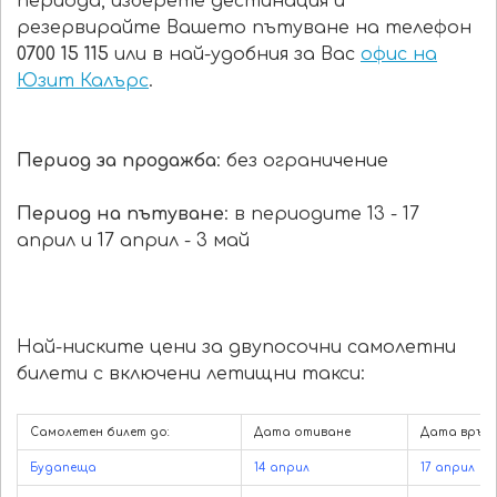
периода, изберете дестинация и
резервирайте Вашето пътуване на телефон
0700 15 115
или в най-удобния за Вас
офис на
Юзит Калърс
.
Период за продажба
: без ограничение
Период на пътуване
: в периодите 13 - 17
април и 17 април - 3 май
Най-ниските цени за двупосочни самолетни
билети с включени летищни такси:
Самолетен билет до:
Дата отиване
Дата връщ
Будапеща
14 април
17 април