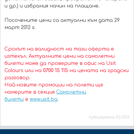
и др.) и избрания начин на плащане.
Посочените цени са актуални към дата 29
март 2012 г.
Срокът на валидност на тази оферта е
изтекъл. Актуалните цени на самолетни
билети може да проверите в офис на Usit
Colours или на
0700 15 115
на цената на градски
разговор.
Най-новите промоции на полети ще
намерите в секция
Самолетни
билети
в
www.usit.bg
.
публикувана 03.2012