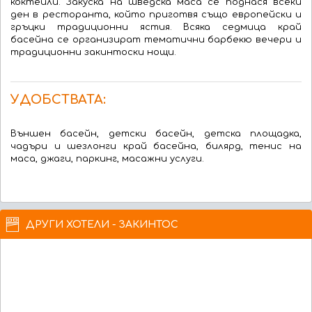
коктейли. Закуска на шведска маса се поднася всеки
ден в ресторанта, който приготвя също европейски и
гръцки традиционни ястия. Всяка седмица край
басейна се организират тематични барбекю вечери и
традиционни закинтоски нощи.
УДОБСТВАТА:
Външен басейн, детски басейн, детска площадка,
чадъри и шезлонги край басейна, билярд, тенис на
маса, джаги, паркинг, масажни услуги.
ДРУГИ ХОТЕЛИ - ЗАКИНТОС