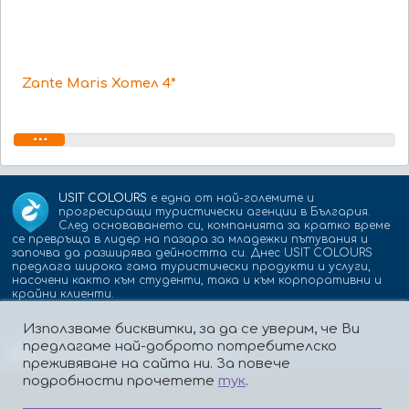
Zante Maris Хотел 4*
USIT COLOURS
е една от най-големите и
прогресиращи туристически агенции в България.
След основаването си, компанията за кратко време
се превръща в лидер на пазара за младежки пътувания и
започва да разширява дейността си. Днес USIT COLOURS
предлага широка гама туристически продукти и услуги,
насочени както към студенти, така и към корпоративни и
крайни клиенти.
Използваме бисквитки, за да се уверим, че Ви
предлагаме най-доброто потребителско
Партньори:
isic.bg
dskbank.bg
преживяване на сайта ни. За повече
подробности прочетете
тук
.