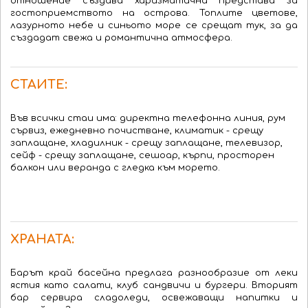
отношение създава харизматична представа за
гостоприемството на острова. Топлите цветове,
лазурното небе и синьото море се срещат тук, за да
създадат свежа и романтична атмосфера.
СТАИТЕ:
Във всички стаи има: директна телефонна линия, рум
сървиз, ежедневно почистване, климатик - срещу
заплащане, хладилник - срещу заплащане, телевизор,
сейф - срещу заплащане, сешоар, кърпи, просторен
балкон или веранда с гледка към морето.
ХРАНАТА:
Барът край басейна предлага разнообразие от леки
ястия като салати, клуб сандвичи и бургери. Вторият
бар сервира сладоледи, освежаващи напитки и