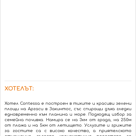
ХОТЕЛЪТ:
Хотел Contessa е построен в тихите и красиви зелени
площи на Аргаси в Закинтос, със спиращи дъха гледки
едновременно към планина и море. Подходящ избор за
семейна почивка. Намира се на 3км от града, на 250м
от плажа и на 5км от летището. Услугите и грижите
за гостите са с високо качество, а приятелското