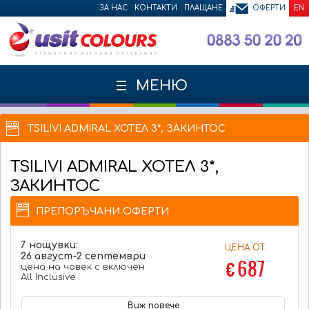
ЗА НАС
КОНТАКТИ
ПЛАЩАНЕ
ОФЕРТИ
EN
МЕНЮ
TSILIVI ADMIRAL ХОТЕЛ 3*, ЗАКИНТОС
TSILIVI ADMIRAL
ХОТЕЛ 3*,
ЗАКИНТОС
ПРЕПОРЪЧАНИ ОФЕРТИ
7 нощувки:
ЦЕНА ОТ:
26 август-2 септември
€ 687
цена на човек с включен
All Inclusive
Виж повече