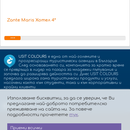
Zante Maris Хотел 4*
USIT COLOURS
е една от най-големите и
прогресиращи туристически агенции в България.
След основаването си, компанията за кратко време
се превръща в лидер на пазара за младежки пътувания и
започва да разширява дейността си. Днес USIT COLOURS
предлага широка гама туристически продукти и услуги,
насочени както към студенти, така и към корпоративни и
крайни клиенти.
Използваме бисквитки, за да се уверим, че Ви
предлагаме най-доброто потребителско
Партньори:
isic.bg
dskbank.bg
преживяване на сайта ни. За повече
подробности прочетете
тук
.
Приеми всички