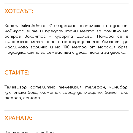
ХОТЕЛЪТ:
Хотел Tsilivi Admiral 3* е идеално разположен в едно от
най-красивите и предпочитани места за почивка на
остров Закинтос - курорта Циливи. Намира се в
живописна местност в непосредствена близост до
маслинова горичка и на 100 метра от морския бряг.
Подходящ както за семейства с деца, така и за двойки.
СТАИТЕ:
Телевизор, сателитна телевизия, телефон, минибар,
кухненски бокс, климатик срещу доплащане, балкон или
тераса, сешоар.
ХРАНАТА:
Ресторант и снек-бар.