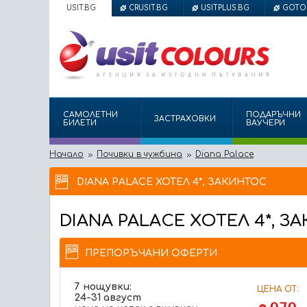
USIT.BG
CRUSIT.BG
USITPLUS.BG
GOTO
САМОЛЕТНИ
ПОДАРЪЧНИ
ЗАСТРАХОВКИ
БИЛЕТИ
ВАУЧЕРИ
Начало
Почивки в чужбина
Diana Palace
DIANA PALACE ХОТЕЛ 4*, ЗАКИНТОС
DIANA PALACE
ХОТЕЛ 4*, З
ПРЕПОРЪЧАНИ ОФЕРТИ
7 нощувки:
ЦЕНА ОТ:
24-31 август