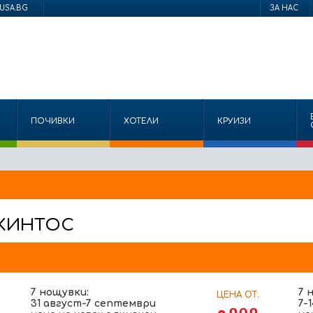
USA.BG
ЗА НАС
ПОЧИВКИ
ХОТЕЛИ
КРУИЗИ
АКИНТОС
7 нощувки:
7 
ЦЕНА ОТ:
31 август-7 септември
7-