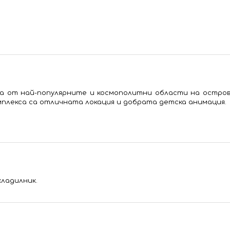
дна от най-популярните и космополитни области на остров
плекса са отличната локация и добрата детска анимация.
хладилник.