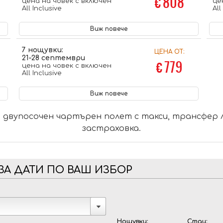
€ 808
цена на човек с включен
це
All Inclusive
All
Виж повече
7 нощувки:
ЦЕНА ОТ:
21-28 септември
€ 779
цена на човек с включен
All Inclusive
Виж повече
двупосочен чартърен полет с такси, трансфер 
застраховка.
ЗА ДАТИ ПО ВАШ ИЗБОР
Нощувки:
Стаи: