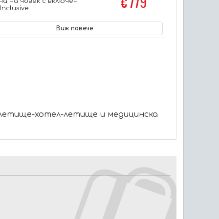
€ 779
на на човек с включен
 Inclusive
Виж повече
летище-хотел-летище и медицинска