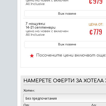
€ 979
цена на човек с включен
All Inclusive
Виж повече
7 нощувки:
ЦЕНА ОТ:
14-21 септември
€ 779
цена на човек с включен
All Inclusive
Виж повече
Посочените цени включват още: 
НАМЕРЕТЕ ОФЕРТИ ЗА ХОТЕЛА 
Хотел:
От:
До: