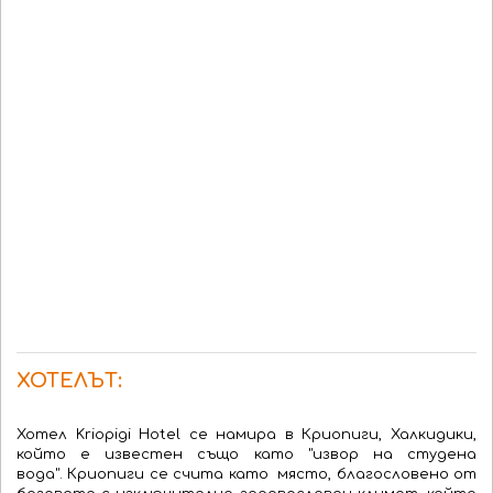
ХОТЕЛЪТ:
Хотел Kriopigi Hotel
се намира
в Криопиги
,
Халкидики
,
който е известен също
като
"
извор
на
студена
вода
"
.
Криопиги се счита като
място,
благословено
от