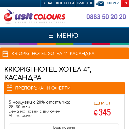
ЗА НАС
КОНТАКТИ
ПЛАЩАНЕ
ОФЕРТИ
EN
МЕНЮ
KRIOPIGI HOTEL ХОТЕЛ 4*, КАСАНДРА
KRIOPIGI HOTEL
ХОТЕЛ 4*,
КАСАНДРА
ПРЕПОРЪЧАНИ ОФЕРТИ
5 нощувки с 20% отстъпка:
ЦЕНА ОТ:
25-30 юли
€ 345
цена на човек с включен
All Inclusive
Виж повече