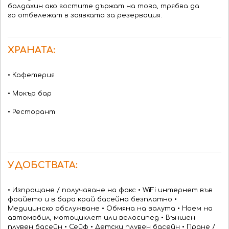
балдахин ако гостите държат на това, трябва да
го отбележат в заявката за резервация.
ХРАНАТА:
• Кафетерия
• Мокър бар
• Ресторант
УДОБСТВАТА:
• Изпращане / получаване на факс • WiFi интернет във
фоайето и в бара край басейна безплатно •
Медицинско обслужване • Обмяна на валута • Наем на
автомобил, мотоциклет или велосипед • Външен
плувен басейн • Сейф • Детски плувен басейн • Пране /