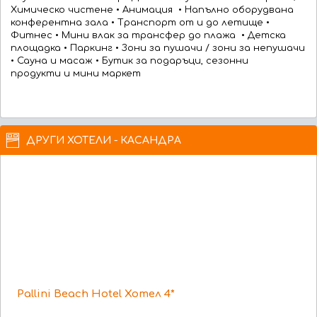
Химическо чистене • Анимация • Напълно оборудвана
конферентна зала • Транспорт от и до летище •
Фитнес • Мини влак за трансфер до плажа • Детска
площадка • Паркинг • Зони за пушачи / зони за непушачи
• Сауна и масаж • Бутик за подаръци, сезонни
продукти и мини маркет
ДРУГИ ХОТЕЛИ - КАСАНДРА
Pallini Beach Hotel Хотел 4*