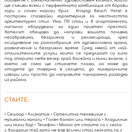
боговете
с изключително
здравословен климат
,
който
ще
съживи
всеки с
перфектната комбинация от
борови
гори и солен морски бриз
.
Kriopigi Beach Hotel
е
построен
спазвайки
характерния за
местността
архитектурен стил
.
Има
170
стаи и
8
апартамента
,
напълно оборудвани
за един приятен престой
.
Хотелът
обещава да направи
вашата почивка
незабравима
,
безгрижна
и
релаксираща
,
чрез
осигуряване на
разнообразие от
здравословна храна,
развлечения
и
безгрижно
време
. Сред някой от най-
отличителните услуги, които се предлагат са кино
под открито небе вечер край басейна и мини влакче, с
което не само ще стигнете плажа, но може да
отидете до таверна в селцето, до минералните
извори или просто да направите панорамна разходка
из района.
СТАИТЕ:
• Сешоар • Климатик • Сателитна телевизия с
музикални канали • Голям балкон или тераса • Хладилник
или мини бар • Телефон • Много от стаите са с легла
с балдахин тъй като не във всички стаи леглата са с