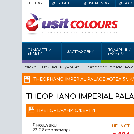
USIT.BG
CRUSIT.BG
USITPLUS.BG
GOTO
САМОЛЕТНИ
ПОДАРЪЧНИ
ЗАСТРАХОВКИ
БИЛЕТИ
ВАУЧЕРИ
Начало
Почивки в чужбина
Theophano Imperial Pala
THEOPHANO IMPERIAL PALACE ХОТЕЛ 5*, 
THEOPHANO IMPERIAL PAL
ПРЕПОРЪЧАНИ ОФЕРТИ
7 нощувки:
ЦЕНА ОТ:
22-29 септември