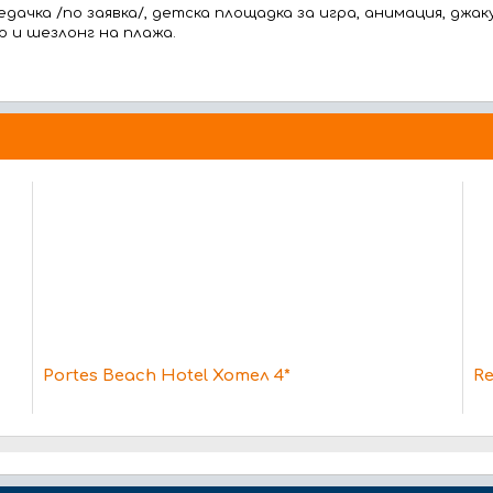
ачка /по заявка/, детска площадка за игра, анимация, джак
р и шезлонг на плажа.
Portes Beach Hotel Хотел 4*
Re