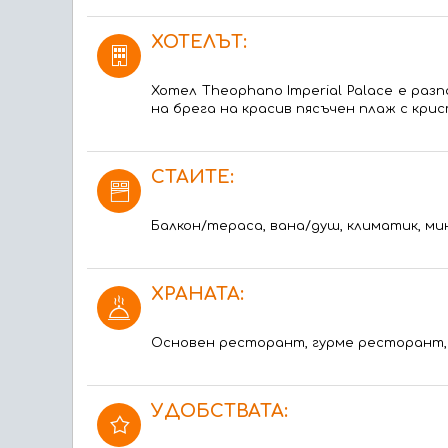
ХОТЕЛЪТ:
Хотел Theophano Imperial Palace е ра
на брега на красив пясъчен плаж с кри
СТАИТЕ:
Балкон/тераса, вана/душ, климатик, ми
ХРАНАТА:
Основен ресторант, гурме ресторант, п
УДОБСТВАТА: