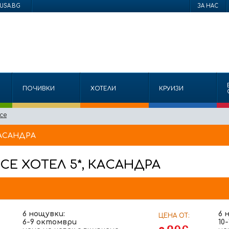
USA.BG
ЗА НАС
ПОЧИВКИ
ХОТЕЛИ
КРУИЗИ
ce
КАСАНДРА
ACE
ХОТЕЛ 5*, КАСАНДРА
6 нощувки:
6 
ЦЕНА ОТ:
6-9 октомври
10