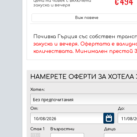
€ 494
цена на човек с включена
закуска и вечеря
Виж повече
Почивка Гърция със собствен транс
закуска и вечеря. Офертата е валидн
количествата. Минимален престой 3
НАМЕРЕТЕ ОФЕРТИ ЗА ХОТЕЛА 
Хотел:
От:
До:
Стая 1
Възрастни
Деца