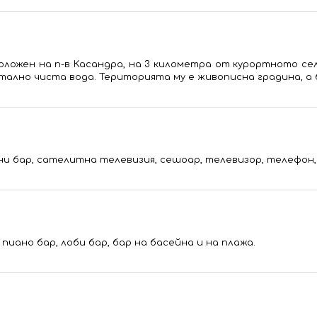
зположен на п-в Касандра, на 3 километра от курортното с
стално чиста вода. Територията му е живописна градина, a
ни бар, сателитна телевизия, сешоар, телевизор, телефон, 
иано бар, лоби бар, бар на басейна и на плажа.