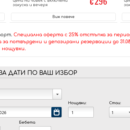
€ 296
цена на човек с включена
це
закуска и вечеря
за
Виж повече
порт.
Специална оферта с 25% отстъпка за периода 
а за потвърдени и депозирани резервации до 31.08
 нощувки.
ЗА ДАТИ ПО ВАШ ИЗБОР
Нощувки:
Стаи:
Бебета