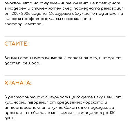
очакванията на съвременните клиенти е превърнат
в модерен и стилен хотел след последната реновация
от 2007-2008 година. Осигурява облужване под знака на
високия професионализъм и южняшкото
гостоприемство.
СТАИТЕ:
Всички стаи имат климатик, сателитна tv, интернет
достъп, сешоар.
ХРАНАТА:
В ресторанта със сигурност ще бъдете изкушени от
кулинарни творения от средиземноморската и
интернационалната кухня. Салонът е подходящ за
празнични събития с максимален капацитет до 130
души.