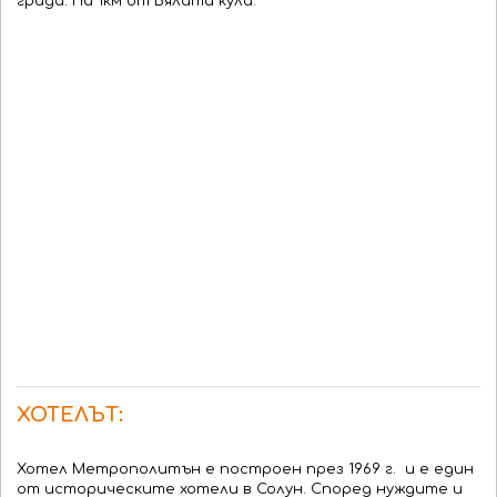
града. На 1км от Бялата кула.
ХОТЕЛЪТ:
Хотел Метрополитън е построен през 1969 г. и е един
от историческите хотели в Солун. Според нуждите и